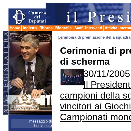
il Presidente
Camera dei Deputati
Home
Indietro
Ritorna
Biografia
Staff
Interventi
Attività Intern
Cerimonia di premiazione della squadra 
Cerimonia di pr
di scherma
30/11/2005
Il Presiden
campioni della sq
vincitori ai Gioch
Campionati mondia
messaggio di
benvenuto