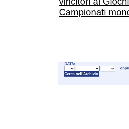
vincitori ai Gioch
Campionati mondia
DATA:
opp
Cerca nell'Archivio